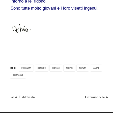
intorno a lei ridono.
Sono tutte molto giovani e i loro visetti ingenui.
Tags:
INGENUITÀ
SORRISO
GIOVANI
RISATE
REALTÀ
MADRE
COMPAGNE
◄◄ È difficile
Entrando ►►