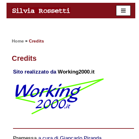
Skip
to
content
Home
»
Credits
Credits
Sito realizzato da
Working2000.it
Premessa
a cura di Giancarlo Piranda